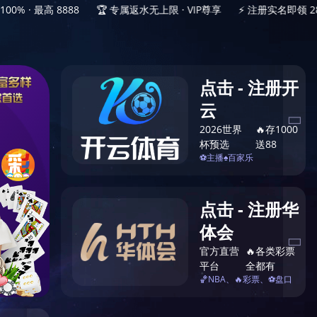
高 8888 🏆 专属返水无上限 · VIP尊享 ⚡ 注册实名即领 28 · 冠军
点击 - 注册开
云

2026世界
🔥存1000
杯预选
送88
⚽️主播♠️百家乐
点击 - 注册华
体会

官方直营
🔥各类彩票
平台
全都有
🏀NBA、🔥彩票、⚽️盘口